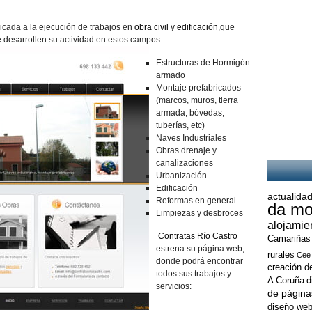
Construcción
en
cada a la ejecución de trabajos en
obra civil
y
edificación
,que
Santiago
 desarrollen su actividad en estos campos.
de
Compostela
Estructuras de Hormigón
armado
Montaje prefabricados
(marcos, muros, tierra
armada, bóvedas,
tuberías, etc)
Naves Industriales
Obras drenaje y
canalizaciones
Urbanización
Edificación
actualidad
Reformas en general
da mo
Limpiezas y desbroces
alojamie
Contratas Río Castro
Camariñas
estrena su página web,
rurales
Cee
donde podrá encontrar
creación d
todos sus trabajos y
A Coruña
d
servicios:
de página
diseño web