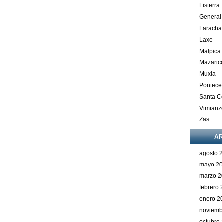
Fisterra
General
Laracha
Laxe
Malpica
Mazaric
Muxia
Pontece
Santa 
Vimianz
Zas
AR
agosto 
mayo 2
marzo 2
febrero
enero 2
noviemb
octubre