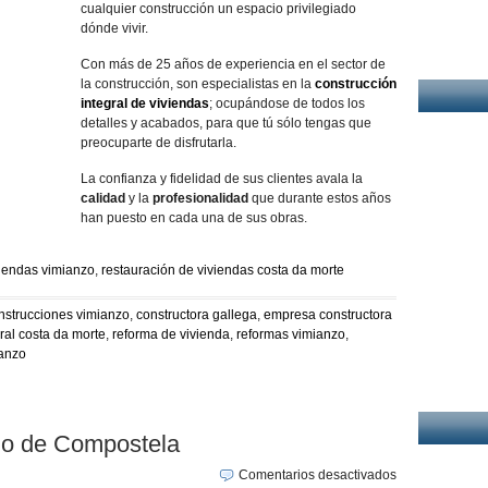
cualquier construcción un espacio privilegiado
dónde vivir.
Con más de 25 años de experiencia en el sector de
la construcción, son especialistas en la
construcción
integral de viviendas
; ocupándose de todos los
detalles y acabados, para que tú sólo tengas que
preocuparte de disfrutarla.
La confianza y fidelidad de sus clientes avala la
calidad
y la
profesionalidad
que durante estos años
han puesto en cada una de sus obras.
viendas vimianzo
,
restauración de viviendas costa da morte
nstrucciones vimianzo
,
constructora gallega
,
empresa constructora
ral costa da morte
,
reforma de vivienda
,
reformas vimianzo
,
ianzo
go de Compostela
en
Comentarios desactivados