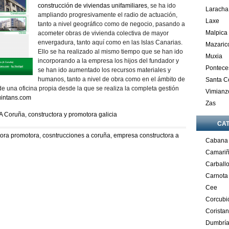
construcción de viviendas unifamiliares
, se ha ido
Laracha
ampliando progresivamente el radio de actuación,
Laxe
tanto a nivel geográfico como de negocio, pasando a
Malpica
acometer obras de vivienda colectiva de mayor
envergadura, tanto aquí como en las Islas Canarias.
Mazaric
Ello se ha realizado al mismo tiempo que se han ido
Muxia
incorporando a la empresa los hijos del fundador y
Pontece
se han ido aumentado los recursos materiales y
humanos, tanto a nivel de obra como en el ámbito de
Santa 
de una oficina propia desde la que se realiza la completa gestión
Vimianz
uintans.com
Zas
 A Coruña
,
constructora y promotora galicia
CA
tora promotora
,
cosntrucciones a coruña
,
empresa constructora a
Cabana
Camari
Carball
Carnota
Cee
Corcubi
Corista
Dumbrí