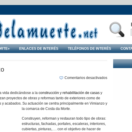
ORTE»
ENLACES DE INTERÉS
TELÉFONOS DE INTERÉS
CONT
zo
en
Comentarios desactivados
Constructora
en
a vida dedicándose a la
construcción
y
rehabilitación de casas
y
Vimianzo
izan proyectos de obras y reformas tanto de exteriores como de
es y acabados. Su actuación se centra principalmente en Vimianzo y
la comarca de Costa da Morte.
Construyen, reforman y restauran todo tipo de obras:
estructuras, fachadas, portales, escaleras, interiores,
cubiertas, pinturas,…. con el objetivo de hacer de