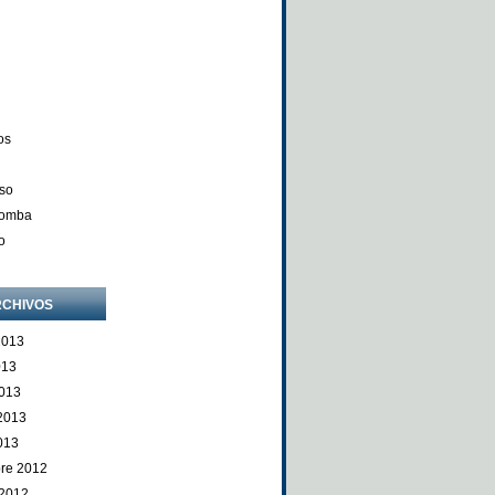
os
so
Comba
o
CHIVOS
2013
013
013
 2013
013
re 2012
 2012