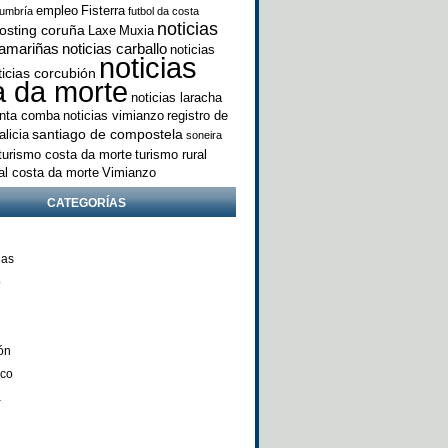
empleo
Fisterra
umbría
futbol da costa
noticias
osting coruña
Laxe
Muxia
camariñas
noticias carballo
noticias
noticias
ticias corcubión
a da morte
noticias laracha
anta comba
noticias vimianzo
registro de
santiago de compostela
licia
soneira
turismo costa da morte
turismo rural
ral costa da morte
Vimianzo
CATEGORÍAS
ñas
o
ón
nco
a