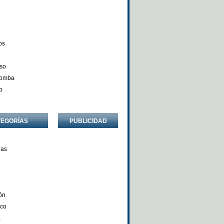
os
so
Comba
o
TEGORÍAS
PUBLICIDAD
ñas
o
ón
nco
a