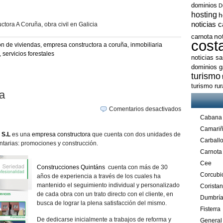
dominios
D
hosting
h
noticias 
tora A Coruña, obra civil en Galicia
no
carnota
cost
ón de viviendas
,
empresa constructora a coruña
,
inmobiliaria
,
servicios forestales
noticias s
dominios ga
turismo
turismo ru
a
en
Comentarios desactivados
Construcción
Cabana
en
Camari
 S.L
es una
empresa constructora
que cuenta con dos unidades de
Negreira
Carball
ntarias: promociones y construcción.
Carnota
Cee
Construcciones Quintáns
cuenta con más de 30
Corcubi
años de experiencia a través de los cuales ha
mantenido el seguimiento individual y personalizado
Corista
de cada obra con un trato directo con el cliente, en
Dumbrí
busca de lograr la plena satisfacción del mismo.
Fisterra
De dedicarse inicialmente a trabajos de reforma y
General