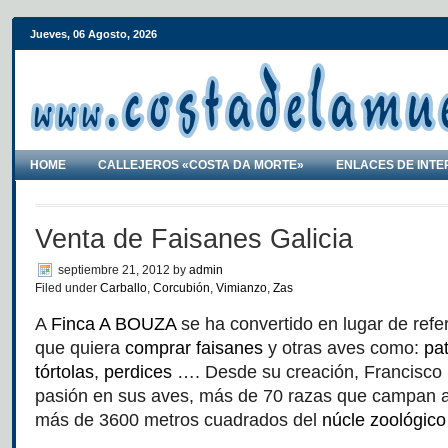
Jueves, 06 Agosto, 2026
HOME
CALLEJEROS «COSTA DA MORTE»
ENLACES DE INTE
Venta de Faisanes Galicia
septiembre 21, 2012
by
admin
Filed under
Carballo
,
Corcubión
,
Vimianzo
,
Zas
A
Finca A BOUZA
se ha convertido en lugar de refe
que quiera
comprar faisanes
y otras aves como:
pa
tórtolas
,
perdices
…. Desde su creación, Francisco
pasión en sus aves, más de 70 razas que campan a
más de 3600 metros cuadrados del
núcle zoológic