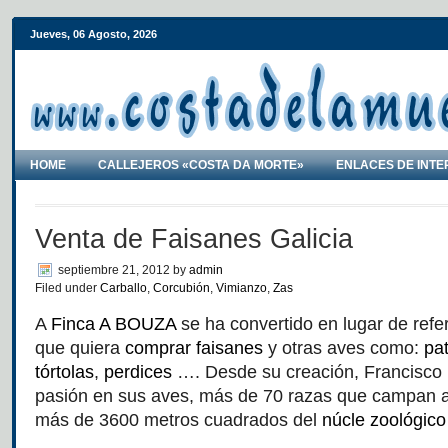
Jueves, 06 Agosto, 2026
HOME
CALLEJEROS «COSTA DA MORTE»
ENLACES DE INTE
Venta de Faisanes Galicia
septiembre 21, 2012
by
admin
Filed under
Carballo
,
Corcubión
,
Vimianzo
,
Zas
A
Finca A BOUZA
se ha convertido en lugar de refe
que quiera
comprar faisanes
y otras aves como:
pa
tórtolas
,
perdices
…. Desde su creación, Francisco
pasión en sus aves, más de 70 razas que campan a
más de 3600 metros cuadrados del
núcle zoológic