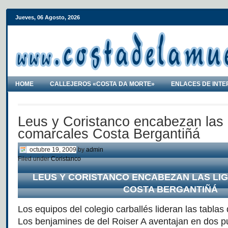
Jueves, 06 Agosto, 2026
HOME
CALLEJEROS «COSTA DA MORTE»
ENLACES DE INTE
Leus y Coristanco encabezan las 
comarcales Costa Bergantiñá
octubre 19, 2009
by
admin
Filed under
Coristanco
LEUS Y CORISTANCO ENCABEZAN LAS L
COSTA BERGANTIÑÁ
Los equipos del colegio carballés lideran las tablas 
Los benjamines de del Roiser A aventajan en dos p