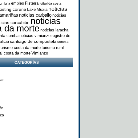
empleo
Fisterra
umbría
futbol da costa
noticias
osting coruña
Laxe
Muxia
camariñas
noticias carballo
noticias
noticias
ticias corcubión
a da morte
noticias laracha
anta comba
noticias vimianzo
registro de
santiago de compostela
licia
soneira
turismo costa da morte
turismo rural
ral costa da morte
Vimianzo
CATEGORÍAS
ñas
o
ón
nco
a