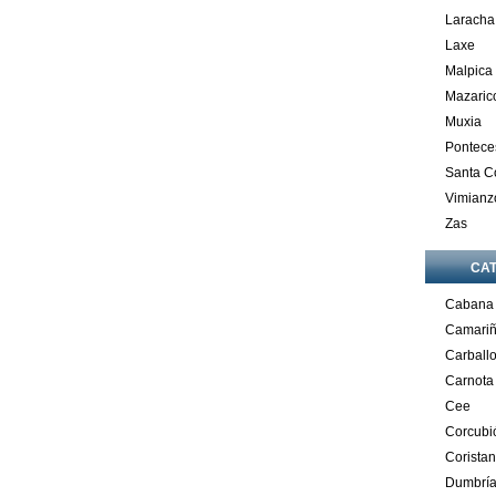
Laracha
Laxe
Malpica
Mazaric
Muxia
Pontece
Santa 
Vimianz
Zas
CA
Cabana
Camari
Carball
Carnota
Cee
Corcubi
Corista
Dumbrí