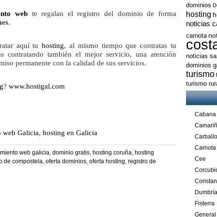
dominios
D
ento web
te regalan el registro del dominio de forma
hosting
h
mes
.
noticias 
no
carnota
cost
ratar aquí tu
hosting
, a
l mismo tiempo que contratas tu
rás contratando también el mejor servicio, una atención
noticias s
miso permanente con la calidad de sus servicios.
dominios ga
turismo
turismo ru
ng
?
www.hostigal.com
Cabana
Camari
o web Galicia
,
hosting en Galicia
Carball
Carnota
amiento web galicia
,
dominio gratis
,
hosting coruña
,
hosting
Cee
go de compostela
,
oferta dominios
,
oferta hosting
,
registro de
Corcubi
Corista
Dumbrí
Fisterra
General