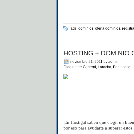
Tags:
dominios
,
oferta dominios
,
registr
HOSTING + DOMINIO 
noviembre 21, 2011
by
admin
Filed under
General
,
Laracha
,
Ponteceso
En Hostigal saben que e
legir un bue
por eso para ayudarte a superar estos