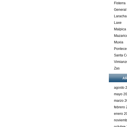
Fisterra
General
Laracha
Laxe
Malpica
Mazaric
Muxia
Pontece
Santa 
Vimianz
Zas
AR
agosto 
mayo 2
marzo 2
febrero
enero 2
noviemb
octubre