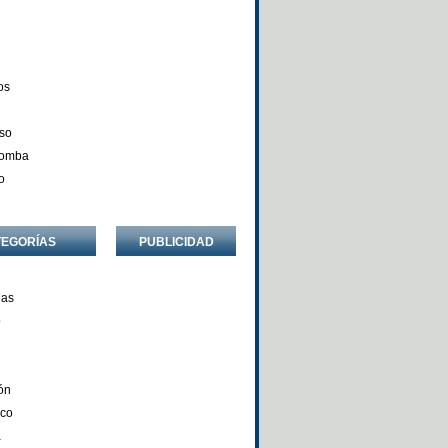
os
so
Comba
o
TEGORÍAS
PUBLICIDAD
ñas
o
ón
nco
a