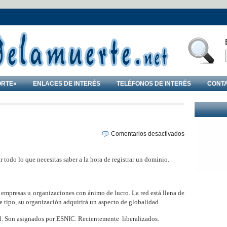
ORTE»
ENLACES DE INTERÉS
TELÉFONOS DE INTERÉS
CONT
en
Comentarios desactivados
Registro
de
 todo lo que necesitas saber a la hora de registrar un dominio.
dominios
 empresas u organizaciones con ánimo de lucro. La red está llena de
e tipo, su organización adquirirá un aspecto de globalidad.
añol. Son asignados por ESNIC. Recientemente
liberalizados.