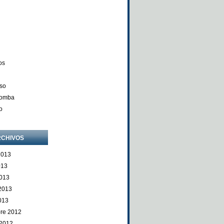
os
so
Comba
o
CHIVOS
2013
013
013
 2013
013
re 2012
 2012