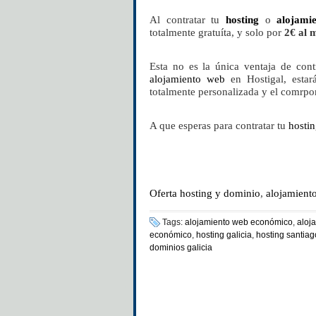
Al contratar tu
hosting
o
alojami
totalmente gratuíta, y solo por
2€ al 
Esta no es la única ventaja de cont
alojamiento web
en Hostigal, esta
totalmente personalizada y el comrpo
A que esperas para contratar tu
hosti
Oferta hosting y dominio
,
alojamient
Tags:
alojamiento web económico
,
aloj
económico
,
hosting galicia
,
hosting santia
dominios galicia