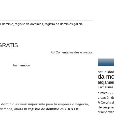
ar dominio
,
registro de dominios
,
registro de dominios galicia
GRATIS
en
Comentarios desactivados
HOSTING
+
DOMINIO
GRATIS
actualidad
da mo
alojamie
Camariñas
rurales
Cee
creación d
A Coruña
d
n
dominio
es muy importante para tu empresa o negocio,
de página
 tiempos, ahora tu
registro de dominio
es
GRATIS
.
diseño web