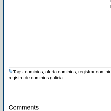
Tags:
dominios
,
oferta dominios
,
registrar domini
registro de dominios galicia
Comments