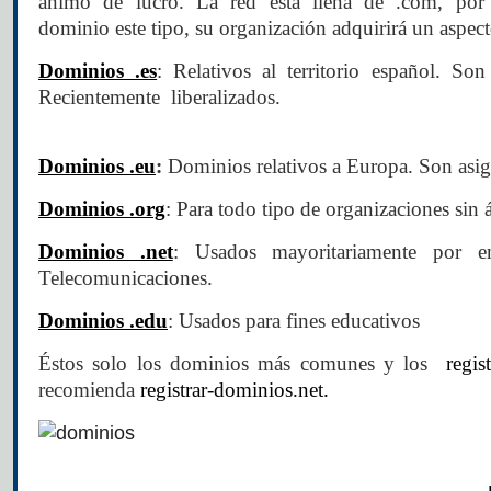
ánimo de lucro. La red está llena de .com, por
dominio este tipo, su organización adquirirá un aspec
Dominios .es
: Relativos al territorio español. S
Recientemente
liberalizados.
Dominios .eu
:
Dominios relativos a Europa. Son as
Dominios .org
: Para todo tipo de organizaciones sin 
Dominios .net
: Usados mayoritariamente por e
Telecomunicaciones.
Dominios .edu
: Usados para fines educativos
Éstos solo los dominios más comunes y los
regis
recomienda
registrar-dominios.net.