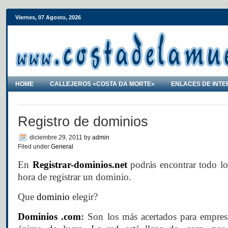
Viernes, 07 Agosto, 2026
HOME
CALLEJEROS «COSTA DA MORTE»
ENLACES DE INTE
Registro de dominios
diciembre 29, 2011
by
admin
Filed under
General
En
Registrar-dominios.net
podrás encontrar todo lo
hora de registrar un dominio.
Que
dominio
elegir?
Dominios .com
:
Son los más acertados para empres