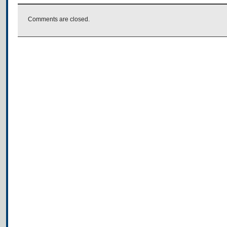
Comments are closed.