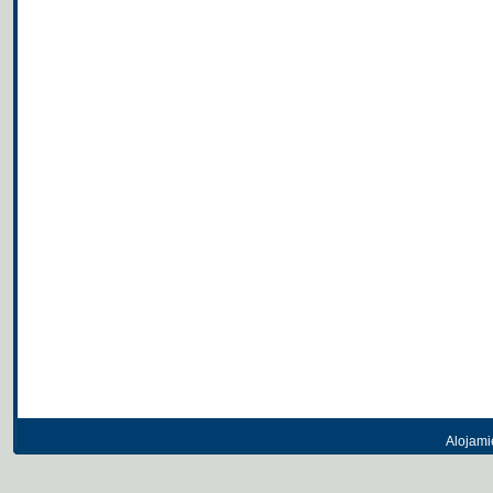
Alojami