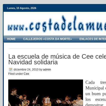
Lunes, 10 Agosto, 2026
HOME
CALLEJEROS «COSTA DA MORTE»
ENLACES DE INTE
La escuela de música de Cee cel
Navidad solidaria
diciembre 24, 2010
by
admin
Filed under
Cee
Cada tre
Municipal 
un buen p
los esce
demostrar