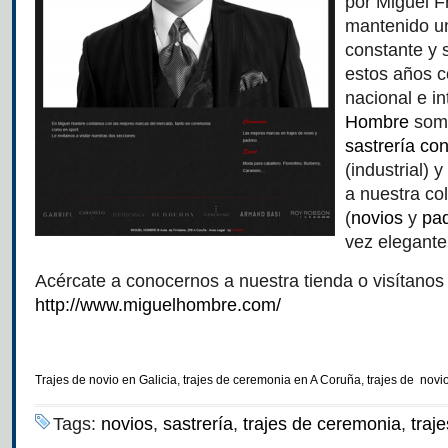
por Miguel F
mantenido un
constante y s
estos años c
nacional e i
Hombre
somo
sastrería co
(industrial) 
a nuestra co
(
novios
y
pad
vez elegante
Acércate a conocernos a nuestra tienda o visítano
http://www.miguelhombre.com/
Trajes de novio en Galicia
,
trajes de ceremonia en A Coruña
,
trajes de novi
Tags:
novios
,
sastrería
,
trajes de ceremonia
,
traj