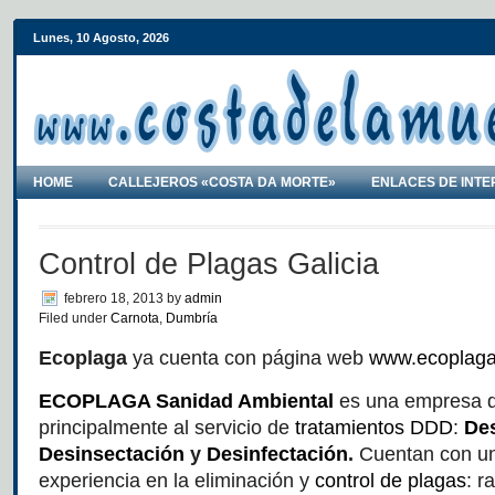
Lunes, 10 Agosto, 2026
HOME
CALLEJEROS «COSTA DA MORTE»
ENLACES DE INTE
Control de Plagas Galicia
febrero 18, 2013
by
admin
Filed under
Carnota
,
Dumbría
Ecoplaga
ya cuenta con página web
www.ecoplaga
ECOPLAGA Sanidad Ambiental
es una empresa 
principalmente al servicio de
tratamientos DDD
:
Des
Desinsectación
y
Desinfectación
.
Cuentan con un
experiencia en la eliminación y
control de plagas
: r