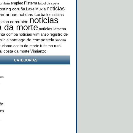
empleo
Fisterra
umbría
futbol da costa
noticias
osting coruña
Laxe
Muxia
camariñas
noticias carballo
noticias
noticias
ticias corcubión
a da morte
noticias laracha
anta comba
noticias vimianzo
registro de
santiago de compostela
licia
soneira
turismo costa da morte
turismo rural
ral costa da morte
Vimianzo
CATEGORÍAS
ñas
o
ón
nco
a