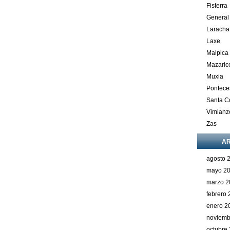
Fisterra
General
Laracha
Laxe
Malpica
Mazaric
Muxia
Pontece
Santa 
Vimianz
Zas
AR
agosto 
mayo 2
marzo 2
febrero
enero 2
noviemb
octubre