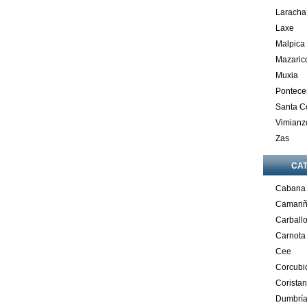
Laracha
Laxe
Malpica
Mazaric
Muxia
Pontece
Santa 
Vimianz
Zas
CA
Cabana
Camari
Carball
Carnota
Cee
Corcubi
Corista
Dumbrí