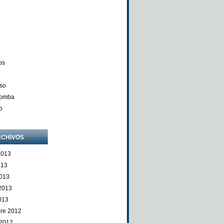
os
so
Comba
o
CHIVOS
2013
013
013
 2013
013
re 2012
 2012