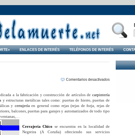
ORTE»
ENLACES DE INTERÉS
TELÉFONOS DE INTERÉS
CONT
en
Comentarios desactivados
Cerrajería
en
icada a la fabricación y construcción de artículos de
carpintería
Negreira
ía
y estructuras metálicas tales como: puertas de hierro, puertas de
tálicas y
cerrajería
en general como rejas (rejas de forja, rejas de
teriores, balcones, puertas para garajes y automatizados de todo tipo
, ventanas,…
Cerrajería Chico
se encuentra en la localidad de
Negreira (A Coruña) ofreciendo sus servicios