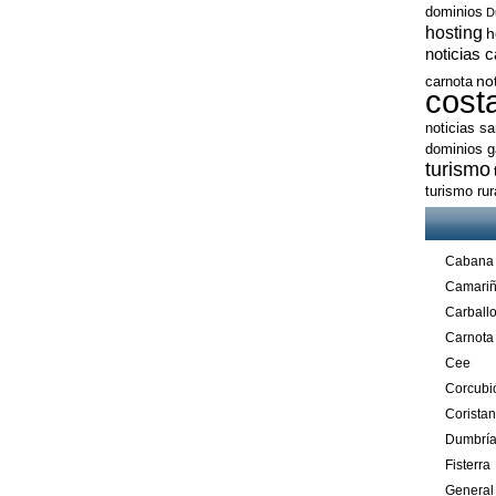
dominios
D
hosting
h
noticias 
no
carnota
cost
noticias s
dominios ga
turismo
turismo ru
Cabana
Camari
Carball
Carnota
Cee
Corcubi
Corista
Dumbrí
Fisterra
General