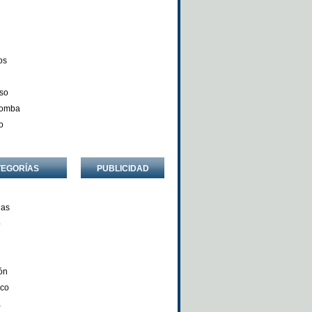
os
so
Comba
o
TEGORÍAS
PUBLICIDAD
ñas
o
ón
nco
a