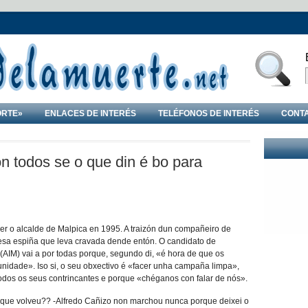
ORTE»
ENLACES DE INTERÉS
TELÉFONOS DE INTERÉS
CONT
on todos se o que din é bo para
ser o alcalde de Malpica en 1995. A traizón dun compañeiro de
 esa espiña que leva cravada dende entón. O candidato de
(AIM) vai a por todas porque, segundo di, «é hora de que os
nidade». Iso si, o seu obxectivo é «facer unha campaña limpa»,
todos os seus contrincantes e porque «chéganos con falar de nós».
 que volveu?? -Alfredo Cañizo non marchou nunca porque deixei o