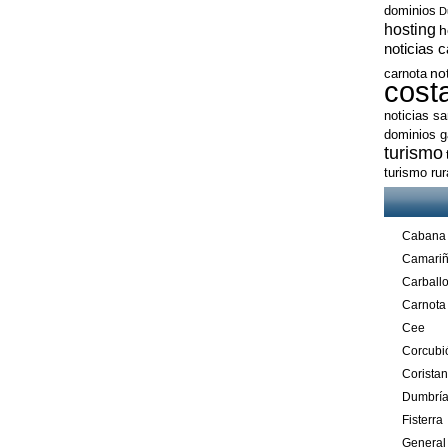
dominios
D
hosting
h
noticias 
no
carnota
cost
noticias s
dominios ga
turismo
turismo ru
Cabana
Camari
Carball
Carnota
Cee
Corcubi
Corista
Dumbrí
Fisterra
General