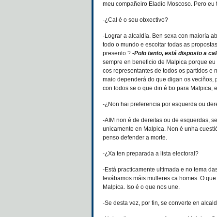
meu compañeiro Eladio Moscoso. Pero eu tiñ
-¿Cal é o seu obxectivo?
-Lograr a alcaldía. Ben sexa con maioría a
todo o mundo e escoitar todas as proposta
presento.?
-Polo tanto, está disposto a ca
sempre en beneficio de Malpica porque eu
cos representantes de todos os partidos e 
maio dependerá do que digan os veciños, p
con todos se o que din é bo para Malpica, 
-¿Non hai preferencia por esquerda ou der
-AIM non é de dereitas ou de esquerdas, 
unicamente en Malpica. Non é unha cuestió
penso defender a morte.
-¿Xa ten preparada a lista electoral?
-Está practicamente ultimada e no tema da
levábamos máis mulleres ca homes. O que si
Malpica. Iso é o que nos une.
-Se desta vez, por fin, se converte en alcal