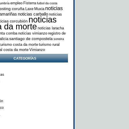
empleo
Fisterra
umbría
futbol da costa
noticias
osting coruña
Laxe
Muxia
camariñas
noticias carballo
noticias
noticias
ticias corcubión
a da morte
noticias laracha
anta comba
noticias vimianzo
registro de
santiago de compostela
licia
soneira
turismo costa da morte
turismo rural
ral costa da morte
Vimianzo
CATEGORÍAS
ñas
o
ón
nco
a