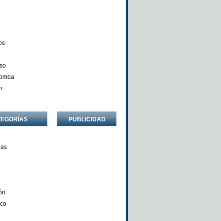
os
so
Comba
o
TEGORÍAS
PUBLICIDAD
ñas
o
ón
nco
a