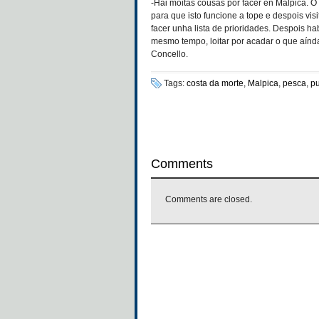
-Hai moitas cousas por facer en Malpica. O
para que isto funcione a tope e despois vis
facer unha lista de prioridades. Despois ha
mesmo tempo, loitar por acadar o que aínd
Concello.
Tags:
costa da morte
,
Malpica
,
pesca
,
pu
Comments
Comments are closed.