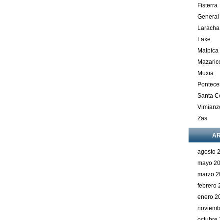
Fisterra
General
Laracha
Laxe
Malpica
Mazaric
Muxia
Pontece
Santa 
Vimianz
Zas
AR
agosto 
mayo 2
marzo 2
febrero
enero 2
noviemb
octubre