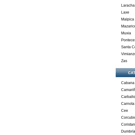
Laracha
Laxe
Malpica
Mazaric
Muxia
Pontece
Santa 
Vimianz
Zas
CA
Cabana
Camari
Carball
Carnota
Cee
Corcubi
Corista
Dumbrí