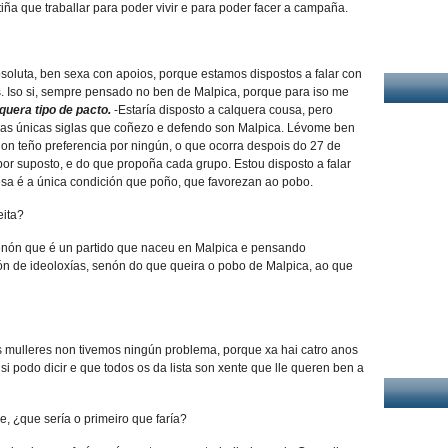
a que traballar para poder vivir e para poder facer a campaña.
bsoluta, ben sexa con apoios, porque estamos dispostos a falar con
s. Iso si, sempre pensado no ben de Malpica, porque para iso me
lquera tipo de pacto.
-Estaría disposto a calquera cousa, pero
 as únicas siglas que coñezo e defendo son Malpica. Lévome ben
non teño preferencia por ningún, o que ocorra despois do 27 de
or suposto, e do que propoña cada grupo. Estou disposto a falar
esa é a única condición que poño, que favorezan ao pobo.
eita?
senón que é un partido que naceu en Malpica e pensando
n de ideoloxías, senón do que queira o pobo de Malpica, ao que
s mulleres non tivemos ningún problema, porque xa hai catro anos
 podo dicir e que todos os da lista son xente que lle queren ben a
de, ¿que sería o primeiro que faría?