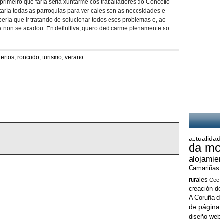
 primeiro que faría sería xuntarme cos traballadores do Concello
itaría todas as parroquias para ver cales son as necesidades e
bería que ir tratando de solucionar todos eses problemas e, ao
a non se acadou. En definitiva, quero dedicarme plenamente ao
ertos
,
roncudo
,
turismo
,
verano
actualidad
da mo
alojamie
Camariñas
rurales
Cee
creación d
A Coruña
d
de página
diseño web