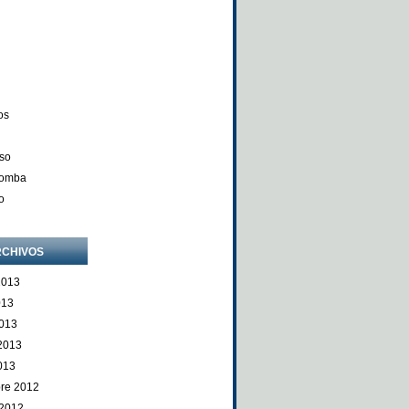
os
so
Comba
o
CHIVOS
2013
013
013
 2013
013
re 2012
 2012