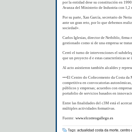
por la entidad dese su constitución en 1990
Avanza del Ministerio de Industria con 1,2 
Por su parte, Xan García, secretario de Neri
ante un gran reto, por lo que debemos realiz
sociedad».
Carlos Iglesias, director de Netbiblo, firma
gestionado como si de una empresa se tratas
Cerró el turno de intervenciones el subdel
que un proyecto d e estas características se
Al acto asistieron también alcaldes y repre
•••El Centro do Coñecemento da Costa da Mo
competitiva en convocatorias autonómicas, 
públicos y empresas; acuerdos con empresas
portafolio de servicios basados en innovaci
Entre las finalidades del c3M está el acerca
múltiples actividades formativas.
Fuente:
www.elcorreogallego.es
Tags:
actualidad costa da morte
,
centro