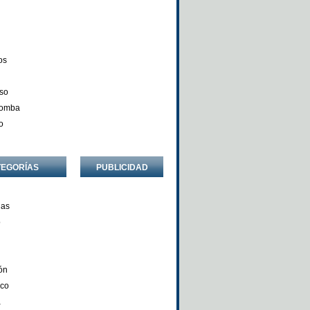
os
so
Comba
o
TEGORÍAS
PUBLICIDAD
ñas
o
ón
nco
a