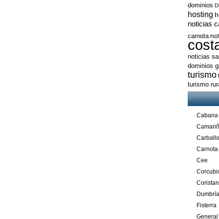
dominios
D
hosting
h
noticias 
no
carnota
cost
noticias s
dominios ga
turismo
turismo ru
Cabana
Camari
Carball
Carnota
Cee
Corcubi
Corista
Dumbrí
Fisterra
General