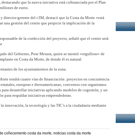
, destacando que la nueva iniciativa está cofinanciada por el Plan
millones de euros.
a y director-gerente del c3M, destacó que la Costa da Morte «está
ar una gestión del centro que propicie la implicación de la
 responsable de la confección del proyecto, señaló que el centro será
e.
egado del Gobierno, Pose Mesura, quien se mostró «orgulloso» de
 implante en Costa da Morte, de donde él es natural.
sentantes de los ayuntamientos de la zona.
rte tendrá cuatro vías de financiación: proyectos en concurrencia
estatales, europeas e iberoamericanas; convenios con organismos
 para desarrollar iniciativas aplicando modelos de cogestión, y un
ón para respaldar iniciativas emprendedoras.
r la innovación, la tecnología y las TIC’s a la ciudadanía mediante
 de coñecemento costa da morte
,
noticias costa da morte