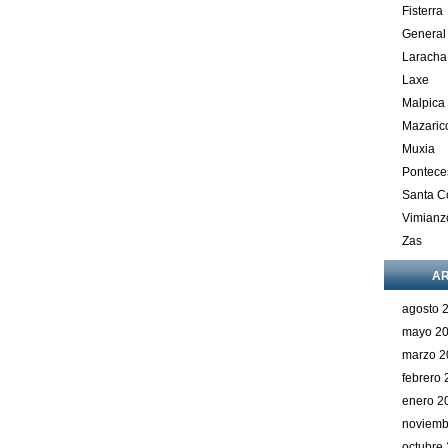
Fisterra
General
Laracha
Laxe
Malpica
Mazaric
Muxia
Pontece
Santa 
Vimianz
Zas
AR
agosto 
mayo 2
marzo 2
febrero
enero 2
noviemb
octubre