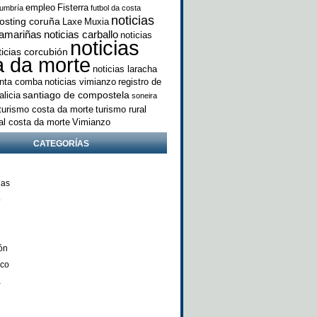
empleo
Fisterra
umbría
futbol da costa
noticias
osting coruña
Laxe
Muxia
camariñas
noticias carballo
noticias
noticias
ticias corcubión
a da morte
noticias laracha
anta comba
noticias vimianzo
registro de
santiago de compostela
licia
soneira
turismo costa da morte
turismo rural
ral costa da morte
Vimianzo
CATEGORÍAS
ñas
o
ón
nco
a