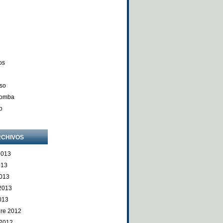
os
so
Comba
o
CHIVOS
2013
013
013
 2013
013
re 2012
 2012