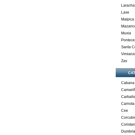
Laracha
Laxe
Malpica
Mazaric
Muxia
Pontece
Santa 
Vimianz
Zas
CA
Cabana
Camari
Carball
Carnota
Cee
Corcubi
Corista
Dumbrí