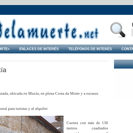
ORTE»
ENLACES DE INTERÉS
TELÉFONOS DE INTERÉS
CONT
ía
aurada, ubicada en Muxía, en plena Costa da Morte y a escasos
nal para turistas y al alquiler.
Cuenta con más de 130
metros cuadrados