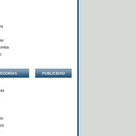
os
so
Comba
o
TEGORÍAS
PUBLICIDAD
ñas
o
ón
nco
a