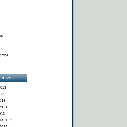
os
so
Comba
o
CHIVOS
2013
013
013
 2013
013
re 2012
 2012