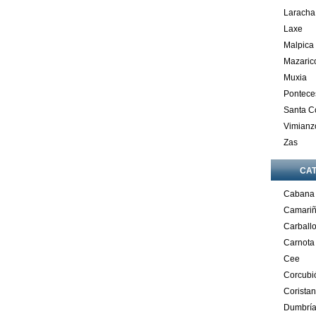
Laracha
Laxe
Malpica
Mazaric
Muxia
Pontece
Santa 
Vimianz
Zas
CA
Cabana
Camari
Carball
Carnota
Cee
Corcubi
Corista
Dumbrí