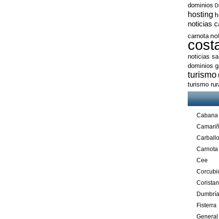
dominios
D
hosting
h
noticias 
no
carnota
cost
noticias s
dominios ga
turismo
turismo ru
Cabana
Camari
Carball
Carnota
Cee
Corcubi
Corista
Dumbrí
Fisterra
General