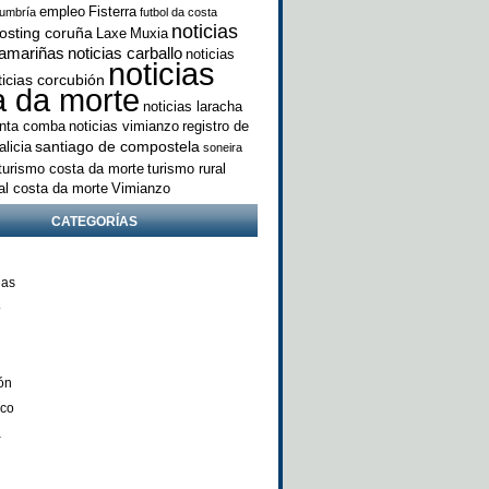
empleo
Fisterra
umbría
futbol da costa
noticias
osting coruña
Laxe
Muxia
camariñas
noticias carballo
noticias
noticias
ticias corcubión
a da morte
noticias laracha
anta comba
noticias vimianzo
registro de
santiago de compostela
licia
soneira
turismo costa da morte
turismo rural
ral costa da morte
Vimianzo
CATEGORÍAS
ñas
o
ón
nco
a