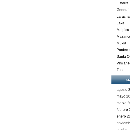
Fisterra
General
Laracha
Laxe
Malpica
Mazaric
Muxia
Pontece
Santa 
Vimianz
Zas
AR
agosto 
mayo 2
marzo 2
febrero
enero 2
noviemb
octubre